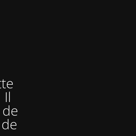
tte
Il
 de
 de