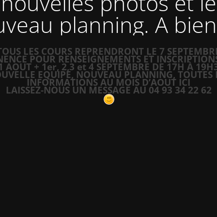
nouvelles photos et le
veau planning. A bien
TOUS LES COURS REPRENDRONT LE 7 SEPTEMBR
ENCE POUR RENSEIGNEMENTS ET INSCRIPTIONS 
1 AOUT + 1er, 2,3 et 4 SEPTEMBRE DE 17H À 19H
UVELLE EQUIPE, NOUVEAU PLANNING, TOUTES 
INFORMATIONS AU MOIS D’AOUT ICI
LAISSEZ-NOUS UN MESSAGE AU 04 93 34 22 62