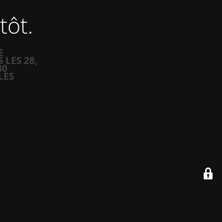
tôt.
E
LES 28,
30
LES