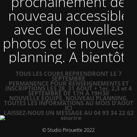
prochainement de
nouveau accessible
avec de nouvelles
photos et le nouveau
planning. A bientôt.
TOUS LES COURS REPRENDRONT LE 7
SEPTEMBRE
PERMANENCE POUR RENSEIGNEMENTS ET
INSCRIPTIONS LES 28, 31 AOUT + 1er, 2,3 et 4
SEPTEMBRE DE 17H À 19H30
NOUVELLE EQUIPE, NOUVEAU PLANNING,
TOUTES LES INFORMATIONS AU MOIS D’AOUT
ICI
LAISSEZ-NOUS UN MESSAGE AU 04 93 34 22 62
© Studio Pirouette 2022